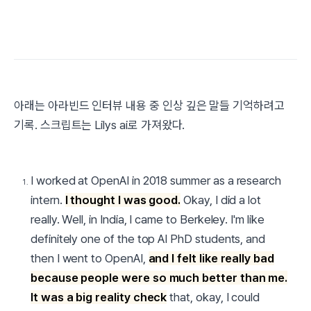
아래는 아라빈드 인터뷰 내용 중 인상 깊은 말들 기억하려고
기록. 스크립트는 Lilys ai로 가져왔다.
I worked at OpenAI in 2018 summer as a research
intern.
I thought I was good.
Okay, I did a lot
really. Well, in India, I came to Berkeley. I'm like
definitely one of the top AI PhD students, and
then I went to OpenAI,
and I felt like really bad
because people were so much better than me.
It was a big reality check
that, okay, I could