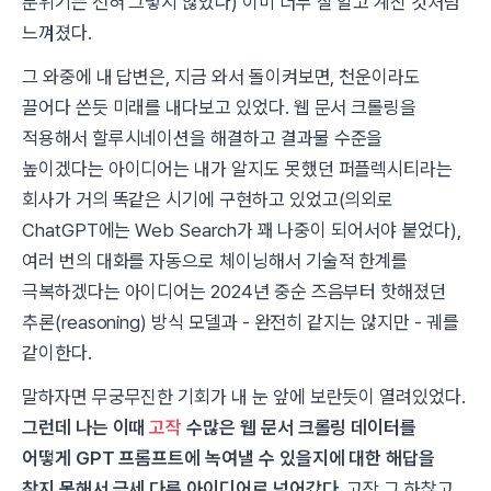
분위기는 전혀 그렇지 않았다)
이미 너무 잘 알고 계신 것처럼
느껴졌다.
그 와중에 내 답변은, 지금 와서 돌이켜보면, 천운이라도
끌어다 쓴듯 미래를 내다보고 있었다. 웹 문서 크롤링을
적용해서 할루시네이션을 해결하고 결과물 수준을
높이겠다는 아이디어는 내가 알지도 못했던 퍼플렉시티라는
회사가 거의 똑같은 시기에 구현하고 있었고(의외로
ChatGPT에는 Web Search가 꽤 나중이 되어서야 붙었다),
여러 번의 대화를 자동으로 체이닝해서 기술적 한계를
극복하겠다는 아이디어는 2024년 중순 즈음부터 핫해졌던
추론(reasoning) 방식 모델과 - 완전히 같지는 않지만 - 궤를
같이한다.
말하자면 무궁무진한 기회가 내 눈 앞에 보란듯이 열려있었다.
그런데 나는 이때
고작
수많은 웹 문서 크롤링 데이터를
어떻게 GPT 프롬프트에 녹여낼 수 있을지에 대한 해답을
찾지 못해서 금세 다른 아이디어로 넘어갔다.
고작 그 하찮고