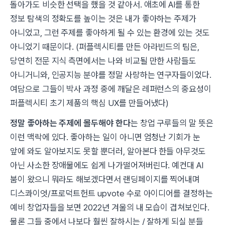
돌아가도 비슷한 선택을 했을 것 같아서. 애초에 AI를 통한
정보 탐색의 정확도를 높이는 것은 내가 좋아하는 주제가
아니었고, 그런 주제를 좋아하게 될 수 있는 환경에 있는 것도
아니었기 때문이다.
(퍼플렉시티를 만든 아라빈드의 팀은,
당연히 전문 지식 측면에서는 나와 비교될 만한 사람들도
아니거니와, 인공지능 분야를 정말 사랑하는 연구자들이었다.
여담으로 그들이 박사 과정 중에 깨달은 레퍼런스의 중요성이
퍼플렉시티 초기 제품의 핵심 UX를 만들어냈다)
정말 좋아하는 주제에 몰두해야 한다
는 창업 구루들의 말 뜻은
이런 맥락에 있다. 좋아하는 일이 아니면 엄청난 기회가 눈
앞에 와도 알아보지도 못할 뿐더러, 알아본다 한들 아무것도
아닌 사소한 장애물에도 쉽게 나가떨어져버린다. 예컨대 AI
붐이 왔으니 뭐라도 해보겠다면서 랜딩페이지를 찍어내며
디스콰이엇/프로덕트헌트 upvote 수로 아이디어를 결정하는
예비 창업자들을 보면 2022년 겨울의 내 모습이 겹쳐보인다.
물론 그들 중에서 나보다 훨씬 잘하시는 / 잘하게 되실 분들