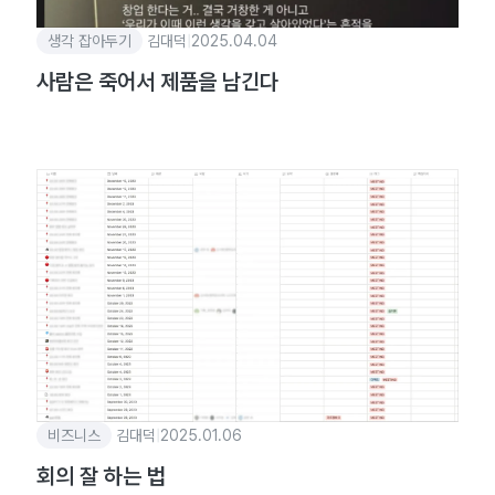
생각 잡아두기
김대덕
|
2025.04.04
사람은 죽어서 제품을 남긴다
비즈니스
김대덕
|
2025.01.06
회의 잘 하는 법