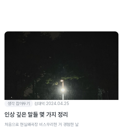
생각 잡아두기
김대덕
|
2024.04.25
인상 깊은 말들 몇 가지 정리
처음으로 현실왜곡장 비스무리한 거 경험한 날