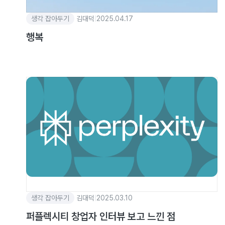
생각 잡아두기
김대덕
|
2025.04.17
행복
생각 잡아두기
김대덕
|
2025.03.10
퍼플렉시티 창업자 인터뷰 보고 느낀 점